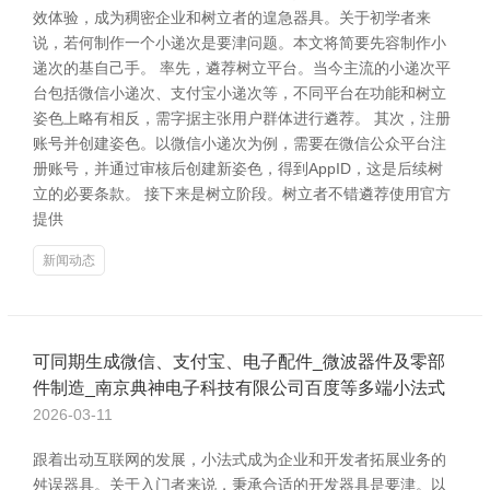
效体验，成为稠密企业和树立者的遑急器具。关于初学者来
说，若何制作一个小递次是要津问题。本文将简要先容制作小
递次的基自己手。 率先，遴荐树立平台。当今主流的小递次平
台包括微信小递次、支付宝小递次等，不同平台在功能和树立
姿色上略有相反，需字据主张用户群体进行遴荐。 其次，注册
账号并创建姿色。以微信小递次为例，需要在微信公众平台注
册账号，并通过审核后创建新姿色，得到AppID，这是后续树
立的必要条款。 接下来是树立阶段。树立者不错遴荐使用官方
提供
新闻动态
可同期生成微信、支付宝、电子配件_微波器件及零部
件制造_南京典神电子科技有限公司百度等多端小法式
2026-03-11
跟着出动互联网的发展，小法式成为企业和开发者拓展业务的
舛误器具。关于入门者来说，秉承合适的开发器具是要津。以