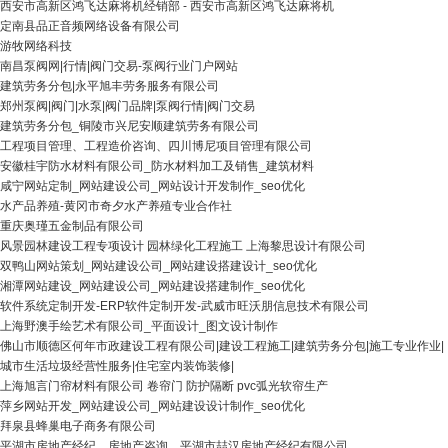
西安市高新区鸿飞达麻将机经销部 - 西安市高新区鸿飞达麻将机
定南县品正音频网络设备有限公司
游牧网络科技
南昌泵阀网|行情|阀门交易-泵阀行业门户网站
建筑劳务分包|永平旭丰劳务服务有限公司
郑州泵阀|阀门|水泵|阀门品牌|泵阀行情|阀门交易
建筑劳务分包_铜陵市兴尼安顺建筑劳务有限公司
工程项目管理、工程造价咨询、四川博尼项目管理有限公司
安徽桂宇防水材料有限公司_防水材料加工及销售_建筑材料
咸宁网站定制_网站建设公司_网站设计开发制作_seo优化
水产品养殖-黄冈市奇夕水产养殖专业合作社
重庆奥瑾五金制品有限公司
风景园林建设工程专项设计 园林绿化工程施工 上海黎思设计有限公司
双鸭山网站策划_网站建设公司_网站建设搭建设计_seo优化
湘潭网站建设_网站建设公司_网站建设搭建制作_seo优化
软件系统定制开发-ERP软件定制开发-武威市旺沃朋信息技术有限公司
上海野澳手绘艺术有限公司_平面设计_图文设计制作
佛山市顺德区何年市政建设工程有限公司|建设工程施工|建筑劳务分包|施工专业作业|
城市生活垃圾经营性服务|住宅室内装饰装修|
上海旭言门帘材料有限公司 卷帘门 防护隔断 pvc弧光软帘生产
萍乡网站开发_网站建设公司_网站建设设计制作_seo优化
拜泉县蜂巢电子商务有限公司
平湖市房地产经纪、房地产咨询、平湖市喆汉房地产经纪有限公司