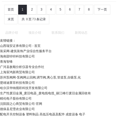
首页
1
2
3
4
5
6
7
8
下一页
末页
共
8
页
73
条记录
品牌介绍
项目介绍
联系我们
新闻动态
友情链接：
山西瑞安证券有限公司 - 首页
装采网-建筑装饰产业综合性服务平台
海南甜锌锌科技有限公司
青海智锋
广河县敌顺分析仪器专业合作社
上海宸鸿新商贸有限公司
苏州泵阀网-泵阀网止回阀,调节阀,离心泵,管道泵,自吸泵,化
楚雄迪莱菲科技有限公司
哈尔滨华纳视听科技开发有限公司
生产性废旧金属_废旧电器_废电线电缆_丽江峰行废旧金属回收有
精伦电子股份有限公司
沈阳国之心商贸有限公司-官网
德保县尼雪农业有限公司
配电开关控制设备 塑料制品 高低压电器及配件 成套设备 电子