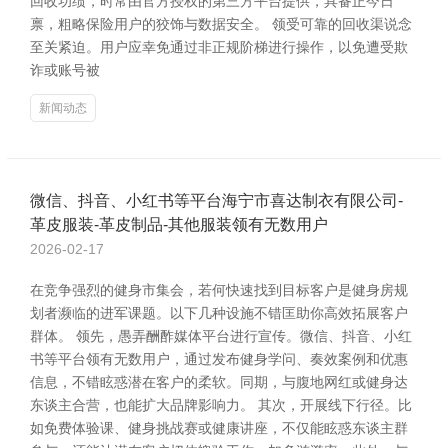
回收功绩，时常由官方授权的第三方平台提供，具备正今日
禀，粗略保险用户的狡饰与数据安全。 领受可靠的回收渠说念
至关紧迫。用户应幸免通过非正规阶梯进行操作，以免遭受欺
诈或账号被
新闻动态
微信、抖音、小红书等平台海宁市喜达制衣有限公司-
革皮服装-革皮制品-其他服装领有无数用户
2026-02-17
在竞争强烈的健身市集会，若何快速找到目标客户是健身房规
划者濒临的进军课题。以下几种设施不错匡助你高效拓展客户
群体。 领先，愚弄酬酢媒体平台进行宣传。微信、抖音、小红
书等平台领有无数用户，通过发布健身学问、奏效案例和优惠
信息，不错眩惑潜在客户的柔软。同期，与腹地网红或健身达
东谈主合营，也能扩大品牌影响力。 其次，开展线下行径。比
如免费体验课、健身挑战赛或健康讲座，不仅能眩惑东谈主群