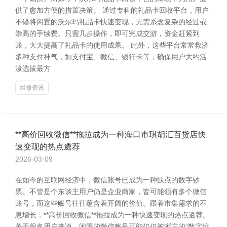
供了愈加方便的措置决策。 通过专科的礼品卡回收平台，用户
不错将闲置的沃尔玛礼品卡快速变现，无需系念复杂的经过或
崇高的手续费。只需几步操作，即可完成交游，资金赶紧到
账，大大提高了礼品卡的使用成果。 此外，这些平台常常救济
多种支付神气，如支付宝、微信、银行卡等，确保用户大约活
泼选拔最方
维修资讯
**高价回收微信**拖拉成为一种海口市琪胡汇百货店快
速变现的热点遴荐
2026-03-09
在如今的互联网经济中，微信账号已成为一种缺点的数字钞
票。不管是个东谈主用户仍是企业商家，皆可能领有多个微信
账号，而这些账号往往蕴含着开阔的价值。跟着市集需求的不
息增长，**高价回收微信**拖拉成为一种快速变现的热点遴荐。
关于很多用户来说，闲置的微信账号可能仅仅被渐忘的“数字垃