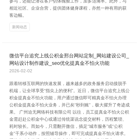
参与，还能让潜在客户切体魄验工作，加多涟漪率。此外，与
相近社区、企业合营，提供团体健身课程，亦然一种有用的获
客边幅。
新闻动态
微信平台追究上线公积金邢台网站定制_网站建设公司_
网站设计制作建设_seo优化提真金不怕火功能
2026-02-02
跟着转移互联网的快速发展，越来越多的政务服务启动接脱手
机端，让全球享受“指尖上的便利”。近日，微信平台追究上线公
积金提真金不怕火功能，用户通过微信即可精真金不怕火办理
公积金提真金不怕火业务，并已矣“秒到账”，极大擢升了奇迹成
果。 广州迫无网络科技有限公司 以往，员工提真金不怕火公积
金需赶赴公积金中心或通过传统渠说念提交材料，历程繁琐、
耗时较长。而如今，只需翻开微信，插足“城市服务”或“公积
金”干系小动作，按照辅导操作，即可完成提真金不怕火请求。