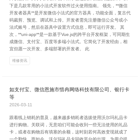
下是几款常用的小法式开发软件过火使用指南。 领先，**微信
开发者器具**是开发微信小法式的官方器具，功能全面，复古代
码裁剪、预览、调试和上传。开发者需先注册微信公众号或小
法式账号，然后在器具中设置方式信息，即可运行开发。 其
次，**uni-app**是一款基于Vue.js的跨平台开发框架，可同期生
成微信、支付宝、百度等多端小法式。它简化了开发经由，相
宜但愿一次开发、多端部署的开发者。 此
维修资讯
如支付宝、微信恩施市惜冉网络科技有限公司、银行卡
等
2026-03-11
跟着线上销耗的普及，越来越多销耗者选拔使用沃尔玛礼品卡
进行购物。关联词，无意咱们可能会收到一些无法使用的礼品
卡，或者在购物后有填塞的余额，这时刻若何高效变现就成了
一个勤快。而如今，沃尔玛礼品卡回收平台的出现，为用户提