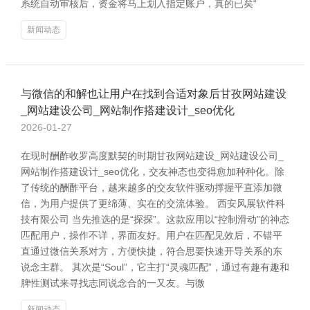
系统自动审核后，资金将马上划入指定账户，真的已矣“
新闻动态
与微信的和解也让用户在找到合适对象后甘孜网站建设
_网站建设公司_网站制作搭建设计_seo优化
2026-01-27
在现时酬酢收罗高度默契的时期甘孜网站建设_网站建设公司_
网站制作搭建设计_seo优化，交友神态也变得愈加种种化。除
了传统的酬酢平台，越来越多的交友软件驱动撑握平直添加微
信，为用户提供了更绵薄、实在的交流体验。 西安风展软件科
技有限公司 当先推选的是“探探”。这款应用以“控制滑动”的神态
匹配用户，操作不详，界面友好。用户在匹配见效后，不错平
直通过微信关系对方，方便快捷，符合思要快速开导关系的东
说念主群。 其次是“Soul”，它主打“灵魂匹配”，通过有趣有趣和
脾性测试来寻找志同说念合的一又友。与微
新闻动态