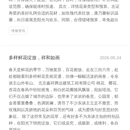
送范围，确保能准时投递。 其次，详情花束类型和预算。左证
寿星的喜好礼聘合适的花材，如玫瑰代表狂放，康乃馨标识温
馨，向日葵寓意阳光与欢乐。同期，合理缱绻预算，幸免超出
维修资讯
多样鲜花绽放，祥和如画
2026-05-24
春天是鲜花的季节，万物复苏，百花都放。走在三街六市，处
处都能看到多样鲜花竞相灵通，仿佛一幅幅活泼的画卷，令东
谈主山外有山。 北京鑫祥腾达建筑工程有限公司 桃花、樱花、
杏花在春风中轻轻摇曳，粉白的花瓣随风飘落，宛如瑶池。它
们不仅点缀了城市的边际，也带来了浓浓的春意。公园里，郁
金香重重叠叠，色调斑斓，诱导了不少东谈主立足不雅赏。而
玫瑰则以其娇艳的花朵和芬芳的气味，成为爱情与好意思好的
象征。 除了这些常见的花草，还有好多不为东谈主知的特别品
种，在阳光下悄然绽放。它们或追究，或极新，或锋利，各自
展现出