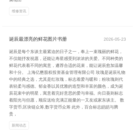
维修资讯
诞辰最漂亮的鲜花图片书册
2026-05-23
诞辰是每个东谈主最紧迫的日子之一，奉上一束瑰丽的鲜花，
不仅能抒发祝愿，还能让寿星感受到浓浓的关爱。不同种类的
鲜花代表着不同的寓意，遴荐合适的花束，能让诞辰愈加温馨
和十分。 上海亿懋股权投资基金管理有限公司 玫瑰是诞辰礼物
中的经典之选，尤其是红玫瑰，标志着爱与暖和；粉玫瑰则代
表轻柔与感德。郁金香以其优雅的造型和丰富的颜色，成为诞
辰花束中的明星，寓意着完好意思的爱与幸福。向日葵则标志
着阳光与但愿，顺应送给充满正能量的一又友或家东谈主。 数
字货币,区块链众筹,数字货币众筹 此外，百合标志皑皑与腾
贵，
新闻动态