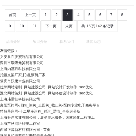
首页
上一页
1
2
3
4
5
6
7
8
9
10
11
下一页
末页
共
15
页
142
条记录
品牌介绍
项目介绍
联系我们
新闻动态
友情链接：
文安县在肥蜜制品有限公司
深圳市瑞隆元贸易有限公司
上海内荏月科技有限公司
托辊支架厂家,托辊,滚筒厂家
肇庆市汉唐木业有限公司
拉萨网站定制_网站建设公司_网站设计开发制作_seo优化
淮北网站策划_网站建设公司_网站搭建设计制作_seo优化
上海玮雷佳科技有限公司
襄阳泵阀网-球阀_闸阀_止回阀_截止阀-泵阀专业电子商务平台
精解星座网-十二星座运程_财运_爱情_事业运分析
上海升岸实业有限公司，展览展示服务，园林绿化工程施工
上海芦秋网络科技工作室
西藏正源新材料有限公司 - 首页
涞源县柏密畜产品购销专业合作社