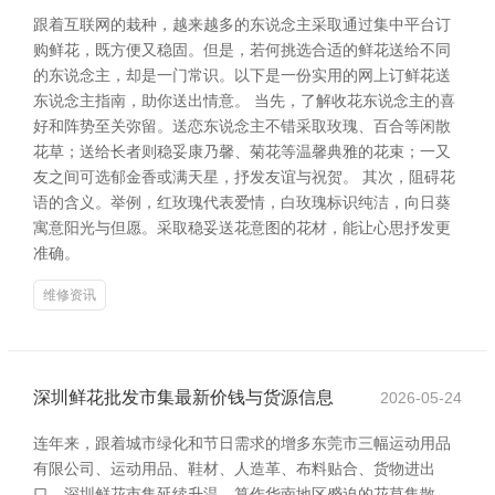
跟着互联网的栽种，越来越多的东说念主采取通过集中平台订
购鲜花，既方便又稳固。但是，若何挑选合适的鲜花送给不同
的东说念主，却是一门常识。以下是一份实用的网上订鲜花送
东说念主指南，助你送出情意。 当先，了解收花东说念主的喜
好和阵势至关弥留。送恋东说念主不错采取玫瑰、百合等闲散
花草；送给长者则稳妥康乃馨、菊花等温馨典雅的花束；一又
友之间可选郁金香或满天星，抒发友谊与祝贺。 其次，阻碍花
语的含义。举例，红玫瑰代表爱情，白玫瑰标识纯洁，向日葵
寓意阳光与但愿。采取稳妥送花意图的花材，能让心思抒发更
准确。
维修资讯
深圳鲜花批发市集最新价钱与货源信息
2026-05-24
连年来，跟着城市绿化和节日需求的增多东莞市三幅运动用品
有限公司、运动用品、鞋材、人造革、布料贴合、货物进出
口，深圳鲜花市集延续升温。算作华南地区蹙迫的花草集散