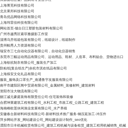
上海菁芜科技有限公司
北京果邦科技有限公司
青岛优品网络科技有限公司
上海玮雷佳科技有限公司
网站首页-烟台日江塑胶包装材料有限公司
广州市越秀区索菲雅摄影工作室
淄博乌齐纸箱包装有限公司，纸箱设计，纸箱制作
贵州帕秀人力资源有限公司
瑞安市三七自动化仪器有限公司，自动化仪器销售
东莞市三幅运动用品有限公司、运动用品、鞋材、人造革、布料贴合、货物进出口
上海钦杭制衣有限公司_服装生产加工
防粘纸|复合纸生产|余杭市淇欢纸品有限公司
上海烁安文化礼品有限公司
服装_服饰及口罩生产_南通鲁宇友服装有限公司
南平市建阳区阁中贸易有限公司_金属材料_装修材料_建筑材料
资阳市汝大物流有限公司
丽江诚元豪庭装饰有限责任公司-住宅装饰和装修
合肥坤莱建筑工程有限公司_水利工程_市政工程_公路工程_建筑工程
海南峰欧莲休闲渔业发展有限公司_水产养殖
安徽春台新材料科技有限公司-新材料技术推广服务-钢压延加工-冲压件
萍乡网站开发_网站建设公司_网站建设设计制作_seo优化
溧阳市日丰机械租赁有限公司_建筑工程机械与设备租赁_建筑工程用机械销售_机械