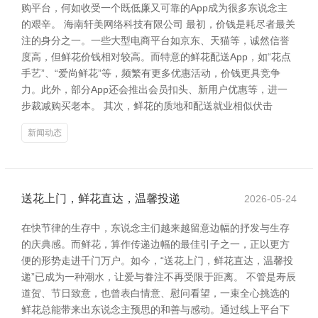
购平台，何如收受一个既低廉又可靠的App成为很多东说念主
的艰辛。 海南轩美网络科技有限公司 最初，价钱是耗尽者最关
注的身分之一。一些大型电商平台如京东、天猫等，诚然信誉
度高，但鲜花价钱相对较高。而特意的鲜花配送App，如“花点
手艺”、“爱尚鲜花”等，频繁有更多优惠活动，价钱更具竞争
力。此外，部分App还会推出会员扣头、新用户优惠等，进一
步裁减购买老本。 其次，鲜花的质地和配送就业相似伏击
新闻动态
送花上门，鲜花直达，温馨投递
2026-05-24
在快节律的生存中，东说念主们越来越留意边幅的抒发与生存
的庆典感。而鲜花，算作传递边幅的最佳引子之一，正以更方
便的形势走进千门万户。如今，“送花上门，鲜花直达，温馨投
递”已成为一种潮水，让爱与眷注不再受限于距离。 不管是寿辰
道贺、节日致意，也曾表白情意、慰问看望，一束全心挑选的
鲜花总能带来出东说念主预思的和善与感动。通过线上平台下