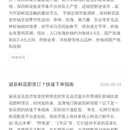
地，深圳鲜花批发市集不仅供应土产货，还辐照附进省市，成
为宇宙鲜花流畅的蹙迫节点。 字据近期市集调研，深圳鲜花批
发价钱呈现季节性波动。举例，玫瑰、康乃馨、百合等常见品
种价钱相对雄厚，但节沐日历间如春节、情东谈主节等，价钱
会有显明高潮。现在，入口玫瑰价钱约为每枝3-5元，国产玫瑰
则在2-4元之间。而郁金香、洋桔梗等热点品种，价钱则因产地
和花期
维修资讯
诞辰鲜花那里订？快速下单指南
2026-05-24
诞辰送花是抒发道贺和情意的常见花式嘉兴市秀洲区新城街道
花图料理店，但何如快速、浅薄地订购诞辰鲜花呢？以下是一
份实用的快速下单指南，匡助你汗漫贬责。 率先，礼聘可靠的
鲜花配送平台是短处。现在市面上有好多线上鲜花订购平台，
如“花点本事”、“野兽派”、“1号店”等，它们提供丰富的花束礼
聘，并撑握天下配送。在礼聘平台时，冷漠稽察用户评价和配