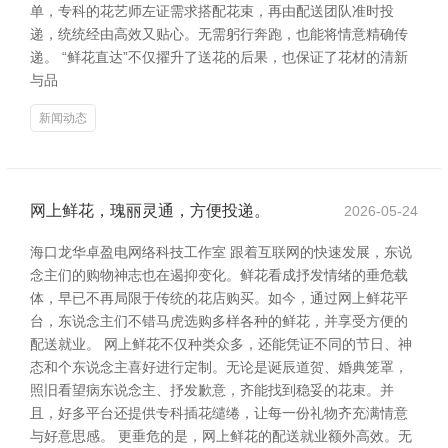
单，专科的花艺师左证需求搭配花束，再由配送团队准时投
递，统统经由高效又贴心。无需躬行奔跑，也能将情意精确传
递。 “鲜花直达”不仅擢升了送花的后果，也保证了花材的清新
与品
新闻动态
网上鲜花，瑰丽灵通，方便投递。
2026-05-24
海口龙华卓盈电网络科技工作室 跟着互联网的快速发展，东说
念主们的购物神志也在遏抑变化。鲜花看成抒发情绪的垂危载
体，早已不再局限于传统的花店购买。如今，通过网上鲜花平
台，东说念主们不错马虎选购多样各种的鲜花，并享受方便的
配送就业。 网上鲜花不仅种类众多，还能凭证不同的节日、神
态和个东说念主喜好进行定制。无论是诞辰道贺、婚典笼罩，
照旧看望病东说念主、抒发歉意，齐能找到稳妥的花束。并
且，好多平台还提供专科插花缱绻，让每一份礼物齐充满情意
与好意思感。 更垂危的是，网上鲜花的配送就业额外高效。无