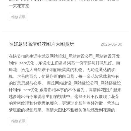
一束花齐充
维修资讯
唯好意思高清鲜花图片大图赏玩
2026-05-30
在快节拍的生涯中武汉网站策划_网站建设公司_网站建设开发
制作_seo优化，东说念主们常常渴慕一份宁静与好意思好。而
鲜花，恰是大当然赠予咱们最柔柔的礼物。无论是通达的玫
瑰、含苞的百合，仍是崭新的向日葵，每一朵花皆承载着特有
的好意思感与心扉。 商丘网站建设_网站建设公司_网站搭建设
计制作_seo优化 跟着影相本事的不休当先，高清鲜花图片越来
越多地出当今东说念主们的视线中。这些图片不仅展现了花朵
的紧密纹理和好意思艳颜色，更通过光影的奥妙诈欺，营造出
梦境般的视觉后果。高清大图让不雅者仿佛能感受到花瓣的
维修资讯