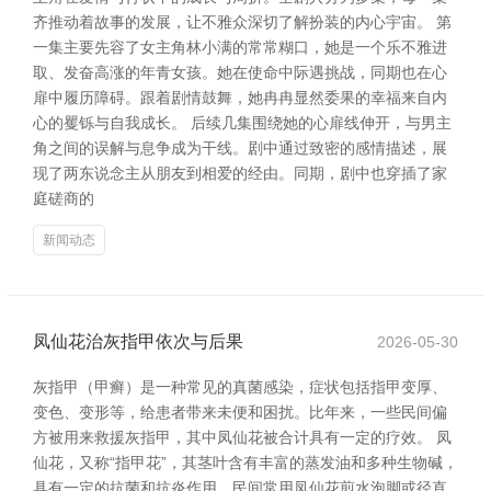
齐推动着故事的发展，让不雅众深切了解扮装的内心宇宙。 第
一集主要先容了女主角林小满的常常糊口，她是一个乐不雅进
取、发奋高涨的年青女孩。她在使命中际遇挑战，同期也在心
扉中履历障碍。跟着剧情鼓舞，她冉冉显然委果的幸福来自内
心的矍铄与自我成长。 后续几集围绕她的心扉线伸开，与男主
角之间的误解与息争成为干线。剧中通过致密的感情描述，展
现了两东说念主从朋友到相爱的经由。同期，剧中也穿插了家
庭磋商的
新闻动态
凤仙花治灰指甲依次与后果
2026-05-30
灰指甲（甲癣）是一种常见的真菌感染，症状包括指甲变厚、
变色、变形等，给患者带来未便和困扰。比年来，一些民间偏
方被用来救援灰指甲，其中凤仙花被合计具有一定的疗效。 凤
仙花，又称“指甲花”，其茎叶含有丰富的蒸发油和多种生物碱，
具有一定的抗菌和抗炎作用。民间常用凤仙花煎水泡脚或径直