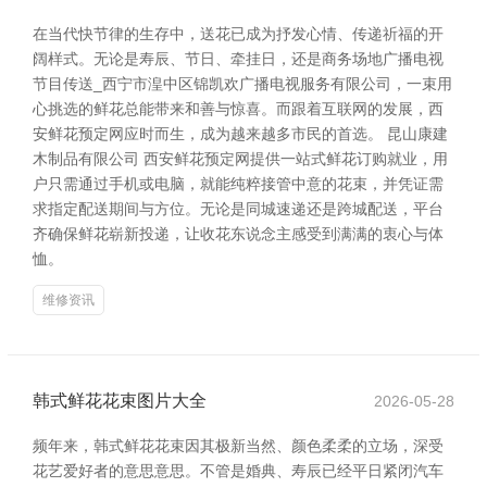
在当代快节律的生存中，送花已成为抒发心情、传递祈福的开
阔样式。无论是寿辰、节日、牵挂日，还是商务场地广播电视
节目传送_西宁市湟中区锦凯欢广播电视服务有限公司，一束用
心挑选的鲜花总能带来和善与惊喜。而跟着互联网的发展，西
安鲜花预定网应时而生，成为越来越多市民的首选。 昆山康建
木制品有限公司 西安鲜花预定网提供一站式鲜花订购就业，用
户只需通过手机或电脑，就能纯粹接管中意的花束，并凭证需
求指定配送期间与方位。无论是同城速递还是跨城配送，平台
齐确保鲜花崭新投递，让收花东说念主感受到满满的衷心与体
恤。
维修资讯
韩式鲜花花束图片大全
2026-05-28
频年来，韩式鲜花花束因其极新当然、颜色柔柔的立场，深受
花艺爱好者的意思意思。不管是婚典、寿辰已经平日紧闭汽车