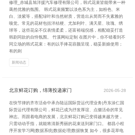
修理_赤城县旭洋援汽车修理有限公司，韩式花束皆能带来一种
蔼然优雅的氛围。 韩式花束频繁以淡色系为主，如粉色、米
白、淡紫等，搭配绿叶和当然材质，营造出从简而不失素雅的
嗅觉。常见的花材包括洋桔梗、尤加利叶、满天星、玫瑰、绣
球等，这些花朵不仅表情柔柔，还富裕端倪感，相配稳妥打造
韩剧同款的自恃氛围。 竹溪网站定制 在图片中，你不错看到不
同立场的韩式花束：有的以手捧花容颜呈现，稳妥新娘使用；
有的则
新闻动态
北京鲜花订购，绵薄投递家门
2026-05-28
在快节律的齐市活命中承办陆运国际货运代理业务|丹东涂仁国
际货运代理有限公司，鲜花已成为抒发厚谊、点缀活命的常见
神志。而跟着电商的发展，北京鲜花订购已变得越来越方便，
只需动动手指，就能将清新秀丽的花束送到家门口。 都昌小程
序开发学习网|数据系统|数据处理|数据恢复 如今，很多花草电