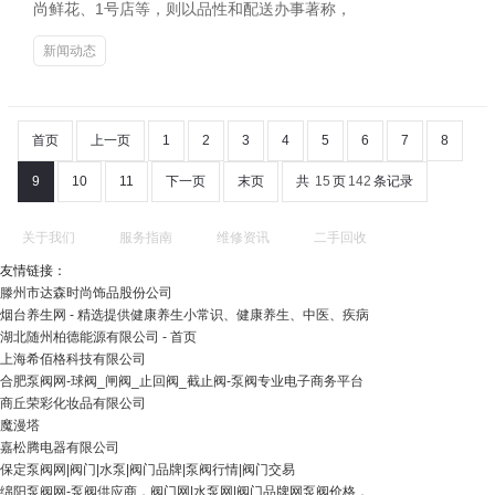
尚鲜花、1号店等，则以品性和配送办事著称，
新闻动态
首页
上一页
1
2
3
4
5
6
7
8
9
10
11
下一页
末页
共
15
页
142
条记录
关于我们
服务指南
维修资讯
二手回收
友情链接：
滕州市达森时尚饰品股份公司
烟台养生网 - 精选提供健康养生小常识、健康养生、中医、疾病
湖北随州柏德能源有限公司 - 首页
上海希佰格科技有限公司
合肥泵阀网-球阀_闸阀_止回阀_截止阀-泵阀专业电子商务平台
商丘荣彩化妆品有限公司
魔漫塔
嘉松腾电器有限公司
保定泵阀网|阀门|水泵|阀门品牌|泵阀行情|阀门交易
绵阳泵阀网-泵阀供应商，阀门网|水泵网|阀门品牌网泵阀价格，