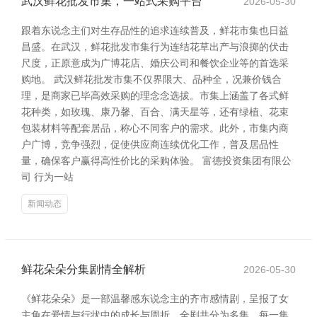
武汉鲜花批发市集，一站式采购平台
2026-05-30
跟着东说念主们对生存品性的追求连续普及，鲜花市集也日益
昌盛。在武汉，鲜花批发市集行为连结花草出产与浪掷的伏击
尺度，正原意成为广博花店、婚庆公司和餐饮企业等的首选采
购地。 武汉鲜花批发市集不仅界限大、品种全，况兼价钱合
理，是商家已毕高效采购的理念念选拔。市集上涵盖了各式鲜
花种类，如玫瑰、康乃馨、百合、满天星等，还有绿植、花束
包装材料等配套居品，称心不同客户的需求。此外，市集内商
户广博，竞争强烈，促使供应商连续优化工作，普及居品性
量，确保客户赢得高性价比的采购体验。 富德投资集团有限公
司 行为一站
新闻动态
鲜花朵朵分集剧情全解析
2026-05-30
《鲜花朵朵》是一部温馨感东说念主的齐市感情剧，呈报了女
主角在爱情与行状中的成长与周折。全剧共分为多集，每一集