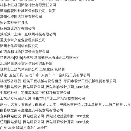
桂林市虹桥国际旅行社有限责任公司
湖南雨花区长城环保有限公司 - 首页
滁州心橙网络科技有限公司
招远市鲜盛灯具店
绍兴鑫诺汽车有限公司
派斯派（上海）互联网科技有限公司
重庆米常兴企业管理有限公司
涿州市集庆网络有限公司
山西鑫和祥通防腐管道有限公司
销售汽油|柴油|天然气|新疆茹芭思石油化工有限公司
北塘区毓龙圣货运信息咨询服务部
登封市玉洽气体有限公司 二氧化碳 氧销售
砂轮_五金工具_自动车床_东莞市叶下金刚石工具有限公司
机械设备租赁_建筑工程机械与设备租赁_荥阳市爱邦工程机械租赁有限公司
延边网站设计_网站建设公司_网站制作设计搭建_seo优化
中草药种植、定州源禾菲中药材种植有限公司
工艺品及收藏品批发 莆田市科兰池工艺品贸易有限公司
蕨麻，大黄，黄蘑菇，白蘑菇，贝木，中藏药材种植，加工及销售，土特产销售，玛
曲县欧太南考生物生态科技发展有限公司
宜宾网站建设_网站建设公司_网站搭建建设制作_seo优化
辽阳网站策划_网站建设公司_网站建设设计开发_seo优化
白灰 灰粉 城固县德友白灰粉厂