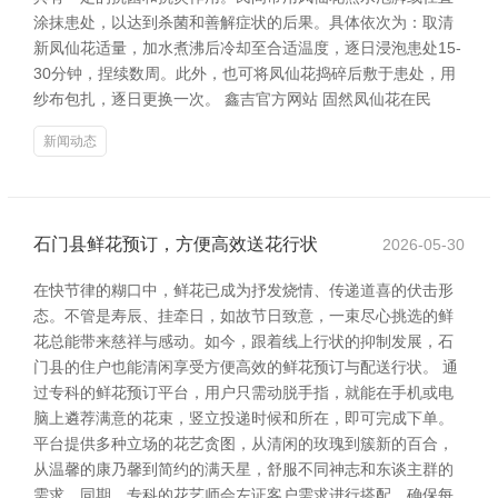
涂抹患处，以达到杀菌和善解症状的后果。具体依次为：取清
新凤仙花适量，加水煮沸后冷却至合适温度，逐日浸泡患处15-
30分钟，捏续数周。此外，也可将凤仙花捣碎后敷于患处，用
纱布包扎，逐日更换一次。 鑫吉官方网站 固然凤仙花在民
新闻动态
石门县鲜花预订，方便高效送花行状
2026-05-30
在快节律的糊口中，鲜花已成为抒发烧情、传递道喜的伏击形
态。不管是寿辰、挂牵日，如故节日致意，一束尽心挑选的鲜
花总能带来慈祥与感动。如今，跟着线上行状的抑制发展，石
门县的住户也能清闲享受方便高效的鲜花预订与配送行状。 通
过专科的鲜花预订平台，用户只需动脱手指，就能在手机或电
脑上遴荐满意的花束，竖立投递时候和所在，即可完成下单。
平台提供多种立场的花艺贪图，从清闲的玫瑰到簇新的百合，
从温馨的康乃馨到简约的满天星，舒服不同神志和东谈主群的
需求。同期，专科的花艺师会左证客户需求进行搭配，确保每