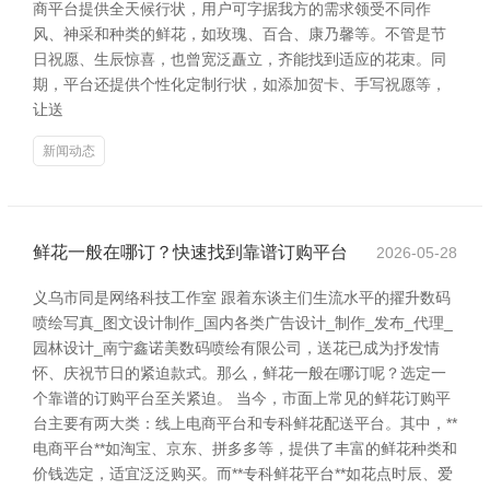
商平台提供全天候行状，用户可字据我方的需求领受不同作
风、神采和种类的鲜花，如玫瑰、百合、康乃馨等。不管是节
日祝愿、生辰惊喜，也曾宽泛矗立，齐能找到适应的花束。同
期，平台还提供个性化定制行状，如添加贺卡、手写祝愿等，
让送
新闻动态
鲜花一般在哪订？快速找到靠谱订购平台
2026-05-28
义乌市同是网络科技工作室 跟着东谈主们生流水平的擢升数码
喷绘写真_图文设计制作_国内各类广告设计_制作_发布_代理_
园林设计_南宁鑫诺美数码喷绘有限公司，送花已成为抒发情
怀、庆祝节日的紧迫款式。那么，鲜花一般在哪订呢？选定一
个靠谱的订购平台至关紧迫。 当今，市面上常见的鲜花订购平
台主要有两大类：线上电商平台和专科鲜花配送平台。其中，**
电商平台**如淘宝、京东、拼多多等，提供了丰富的鲜花种类和
价钱选定，适宜泛泛购买。而**专科鲜花平台**如花点时辰、爱