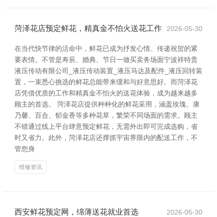
菏泽花店预定鲜花，精真金不怕火送花工作
2026-05-30
在当代快节律的活命中，鲜花已成为抒发心情、传递祝贺的紧
要表情。不管是寿辰、婚典、节日一做买卖务场面宁波祥特贵
液压传动有限公司_液压传动装置_液压马达及配件_液压回转装
置，一束悉心挑选的鲜花总能带来缓和与好意思好。而菏泽花
店凭借优质的工作和精真金不怕火的送花体验，成为越来越多
顾主的首选。 菏泽花店提供种种化的鲜花采用，涵盖玫瑰、康
乃馨、百合、郁金香等多种花草，繁荣不同场面的需求。顾主
不错通过线上平台肆意预定鲜花，无需外出即可完成选购，省
时又省力。此外，菏泽花店还撑抓宇宙界限内的配送工作，不
管您身
维修资讯
西安鲜花预定网，绵薄送花就业首选
2026-05-30